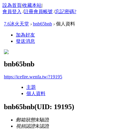
設為首頁
|
收藏本站
|
會員登入
/
註冊會員帳號
/
忘記密碼?
7.6冰火天堂
›
bnb65bnb
›
個人資料
加為好友
發送消息
bnb65bnb
https://icefire.wenfa.tw/?19195
主題
個人資料
bnb65bnb
(UID: 19195)
郵箱狀態
未驗證
視頻認證
未認證