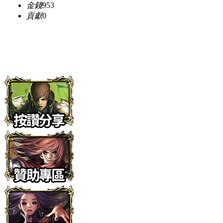
金錢
953
貢獻
0