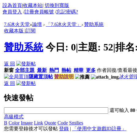
設為首頁
|
收藏本站
|
切換到寬版
會員登入
/
註冊會員帳號
/
忘記密碼?
7.6冰火天堂
»
論壇
›
「7.6冰火天堂」
›
贊助系統
收藏本版
|
訂閱
贊助系統
今日:
0
|
主題:
52
|
排名
返 回
新窗
全部主題
最新
熱門
熱帖
精華
更多
作者
回復/查看
最
隱藏置頂帖
贊助說明
冰火管
返 回
快速發帖
還可輸入
80
高級模式
B
Color
Image
Link
Quote
Code
Smilies
您需要登錄後才可以發帖
登錄
|
「使用中文遊戲ID註冊」