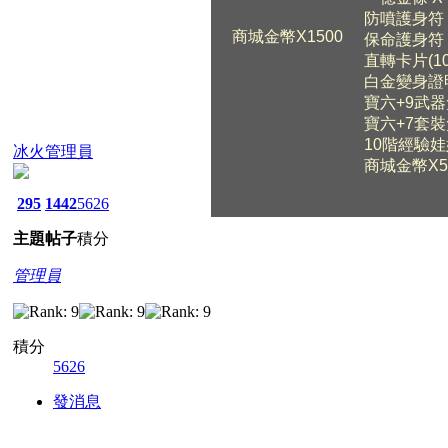
防噴護身符 X
商城金幣X1500
保命護身符 X
直轉卡片(10
白金變身證明
寶六+9武器
寶六+7套裝
10階經驗娃
冰火管理員
商城金幣X5
295
1442
5626
主題
帖子
積分
道具名稱
管理員
全能力40藥水
使用
直轉卡片(10轉)
使用直
經驗5倍VIP項鍊(3天)
低於
積分
5倍經驗藥水
經驗
5626
娃娃升級卡
用來
一般攻擊/防禦/魔法符石
擴充
發消息
龍耀符石
擴充
武器魔法水晶(狂之光裂)
攻擊