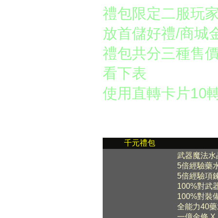
禮包限定二服玩
放首儲好禮/商城
禮包共分三種售價1
看下表
使用直轉卡片10
千元禮包
武器魔法水晶
5倍經驗藥水 
5倍經驗項鍊(
100%對武
100%對裝
全能力40藥水
一億金條 X 