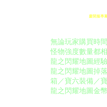
兩萬商能力水晶兌換卷
可密
通行證A/B
購買
慶開服專
通行證：
無論玩家購買時
怪物強度數量都
龍之閃耀地圖經
龍之閃耀地圖掉
箱／寶六裝備／寶六
龍之閃耀地圖金