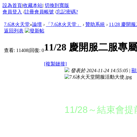
設為首頁
|
收藏本站
|
切換到寬版
會員登入
/
註冊會員帳號
/
忘記密碼?
7.6冰火天堂
»
論壇
›
「7.6冰火天堂」
›
贊助系統
›
11/28 慶
返回列表
11/28 慶開服二服
查看:
11408
|
回復:
0
[複製鏈接]
發表於 2024-11-24 14:55:05
|
顯
活動時間：
11/28～結束會
活動說明：