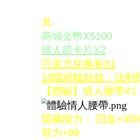
✪
體驗禮物箱開啟後
具
商城金幣X5100
情人節卡片X2
巧克力兌換卷X1
10階經驗娃娃：法利昂(
【體驗】情人腰帶X1
隱藏能力：
回血+3000
智力+99