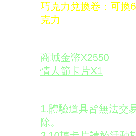
巧克力兌換卷：可換6
克力
✪
商幣禮包開啟後取
商城金幣X2550
情人節卡片X1
活動注意：
1.體驗道具皆無法交
除。
2.10轉卡片請於活