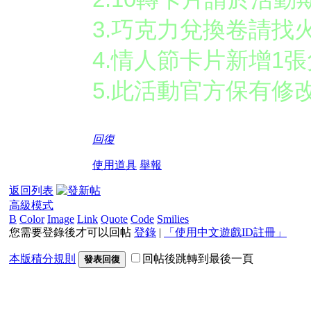
3.巧克力兌換卷請找
4.情人節卡片新增1張
5.此活動官方保有修
回復
使用道具
舉報
返回列表
高級模式
B
Color
Image
Link
Quote
Code
Smilies
您需要登錄後才可以回帖
登錄
|
「使用中文遊戲ID註冊」
本版積分規則
回帖後跳轉到最後一頁
發表回復