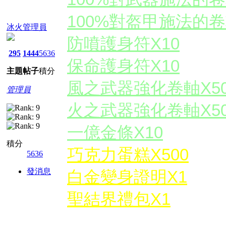
100%對盔甲施法的卷
冰火管理員
防噴護身符X10
295
1444
5636
保命護身符X10
主題
帖子
積分
風之武器強化卷軸X5
管理員
火之武器強化卷軸X5
一億金條X10
積分
巧克力蛋糕X500
5636
發消息
白金變身證明X1
聖結界禮包X1