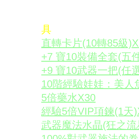
✪情人禮物箱開啟後
具
直轉卡片(10轉85級)X
+7 寶10裝備全套(五件
+9 寶10武器一把(任選
10階經驗娃娃：美人
5倍藥水X30
經驗5倍VIP項鍊(1天)
武器魔法水晶(狂之流星
100%對武器施法的卷