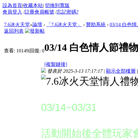
設為首頁
|
收藏本站
|
切換到寬版
會員登入
/
註冊會員帳號
/
忘記密碼?
7.6冰火天堂
»
論壇
›
「7.6冰火天堂」
›
贊助系統
›
03/14 白
返回列表
03/14 白色情人節
查看:
10149
|
回復:
0
[複製鏈接]
發表於 2025-3-13 17:17:17
|
顯示全部樓層
|
活動時間：
03/14~03/31
活動說明：
活動開始後全體玩家