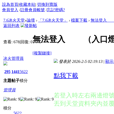
設為首頁
|
收藏本站
|
切換到寬版
會員登入
/
註冊會員帳號
/
忘記密碼?
7.6冰火天堂
»
論壇
›
「7.6冰火天堂」
›
檔案下載
›
無法登入 
返回列表
無法登入 （入口燈
查看:
678
|
回復:
0
[複製鏈接]
冰火管理員
發表於 2026-2-5 02:19:13
|
顯示
295
1441
5622
點我下載
主題
帖子
積分
管理員
若登入時左右兩邊燈
丟到天堂資料夾內並
積分
5622