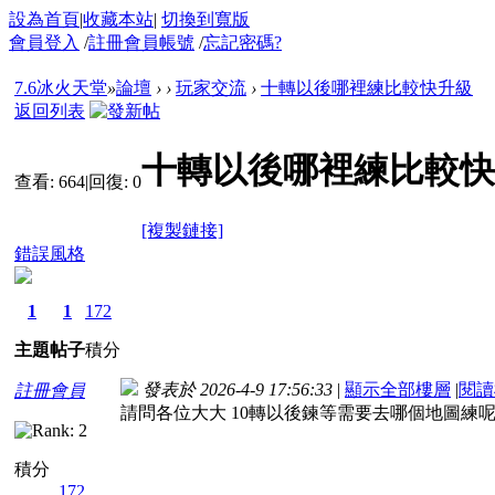
設為首頁
|
收藏本站
|
切換到寬版
會員登入
/
註冊會員帳號
/
忘記密碼?
7.6冰火天堂
»
論壇
›
›
玩家交流
›
十轉以後哪裡練比較快升級
返回列表
十轉以後哪裡練比較快
查看:
664
|
回復:
0
[複製鏈接]
錯誤風格
1
1
172
主題
帖子
積分
發表於 2026-4-9 17:56:33
|
顯示全部樓層
|
閱讀
註冊會員
請問各位大大 10轉以後鍊等需要去哪個地圖練
積分
172