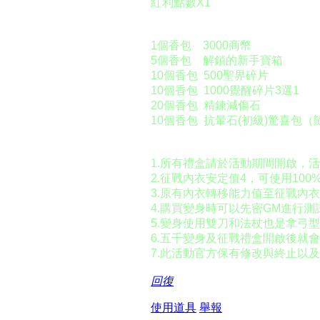
紅利點數X1
端午香包可兌換下列道具：
1個香包 3000商幣
5個香包 解鎖的新手寶箱
10個香包 500聖界碎片
10個香包 1000覺醒碎片3選1
20個香包 精鍊減傷石
10個香包 抗暈石(初級)驚喜包（隨
活動注意：
1.所有禮盒請於活動期間開啟，
2.征戰內衣安定值4，可使用100
3.原有內衣轉移能力值至征戰內
4.購買變身時可以先密GM進行
5.變身使用雙刀和法杖也是拿弓
6.五千變身及征戰禮盒開啟後就
7.此活動官方保有修改與終止以
回復
使用道具
舉報