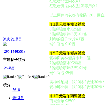
征戰者鬥士內衣X1 無法
征戰者魔法內衣(法師專用)X
以上兩件內衣都有物防+20、回血+
＄1萬元端午物資禮盒
8倍經驗藥水X25罐
6倍經驗項鍊
(3天)
X1條
封印的直升卡片X1張
冰火管理員
端午香包X10個
295
1440
5618
＄5千元端午變身禮盒
愛神與美神變身卡片二選一
主題
帖子
積分
7倍經驗藥水X20罐
5倍經驗項鍊(3天)X1條
管理員
端午香包X5個
美神維納斯：限10轉 / 攻速30轉 / 
積分
愛神邱比特：限10轉 / 攻速30轉 / 
5618
＄1千元端午商幣禮盒
發消息
商城金幣X3500