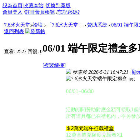
設為首頁
|
收藏本站
|
切換到寬版
會員登入
/
註冊會員帳號
/
忘記密碼?
7.6冰火天堂
»
論壇
›
「7.6冰火天堂」
›
贊助系統
›
06/01 端
返回列表
06/01 端午限定禮盒
查看:
2527
|
回復:
0
[複製鏈接]
發表於 2026-5-31 16:47:21
|
顯
活動時間：
06/01~06/30
活動說明：
活動期間贊助對應金額可領取1個
所有道具都已在禮包內，不另發放商
＄2萬元端午征戰禮盒
12萬商擴充額度兌換