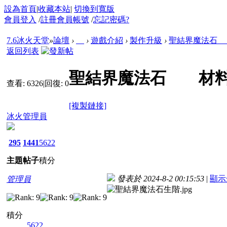
設為首頁
|
收藏本站
|
切換到寬版
會員登入
/
註冊會員帳號
/
忘記密碼?
7.6冰火天堂
»
論壇
›
›
遊戲介紹
›
製作升級
›
聖結界魔法石
返回列表
聖結界魔法石 材料
查看:
6326
|
回復:
0
[複製鏈接]
冰火管理員
295
1441
5622
主題
帖子
積分
發表於 2024-8-2 00:15:53
|
顯示
管理員
積分
5622