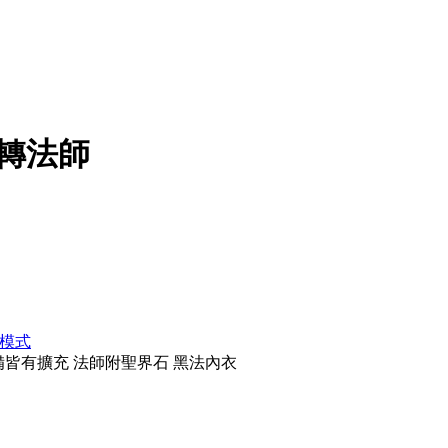
5轉法師
模式
裝備皆有擴充 法師附聖界石 黑法內衣