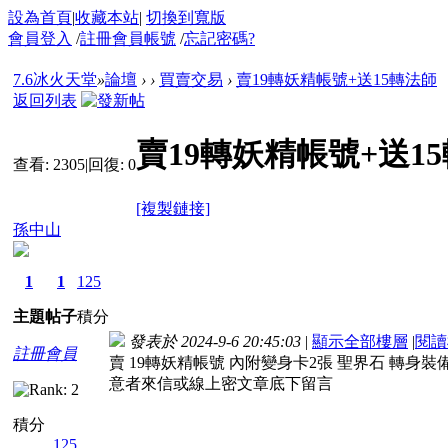
設為首頁
|
收藏本站
|
切換到寬版
會員登入
/
註冊會員帳號
/
忘記密碼?
7.6冰火天堂
»
論壇
›
›
買賣交易
›
賣19轉妖精帳號+送15轉法師
返回列表
賣19轉妖精帳號+送1
查看:
2305
|
回復:
0
[複製鏈接]
孫中山
1
1
125
主題
帖子
積分
發表於 2024-9-6 20:45:03
|
顯示全部樓層
|
閱讀
註冊會員
賣 19轉妖精帳號 內附變身卡2張 聖界石 轉身
意者來信或線上密文章底下留言
積分
125