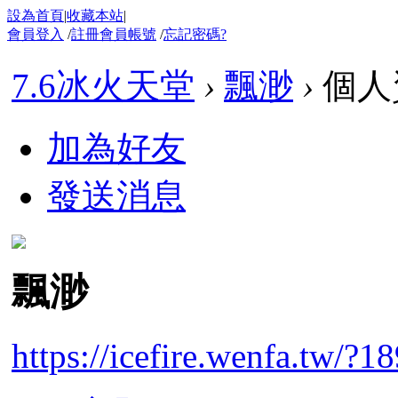
設為首頁
|
收藏本站
|
會員登入
/
註冊會員帳號
/
忘記密碼?
7.6冰火天堂
›
飄渺
›
個人
加為好友
發送消息
飄渺
https://icefire.wenfa.tw/?1