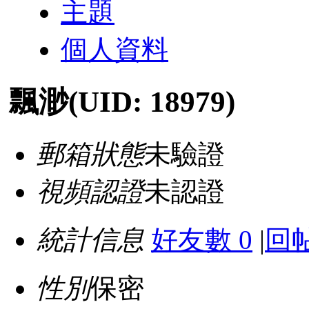
主題
個人資料
飄渺
(UID: 18979)
郵箱狀態
未驗證
視頻認證
未認證
統計信息
好友數 0
|
回帖
性別
保密