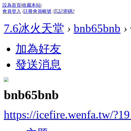
設為首頁
|
收藏本站
|
會員登入
/
註冊會員帳號
/
忘記密碼?
7.6冰火天堂
›
bnb65bnb
›
加為好友
發送消息
bnb65bnb
https://icefire.wenfa.tw/?1