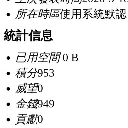
所在時區
使用系統默認
統計信息
已用空間
0 B
積分
953
威望
0
金錢
949
貢獻
0