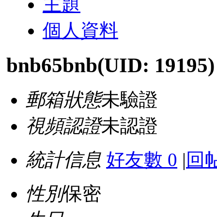
主題
個人資料
bnb65bnb
(UID: 19195)
郵箱狀態
未驗證
視頻認證
未認證
統計信息
好友數 0
|
回帖
性別
保密