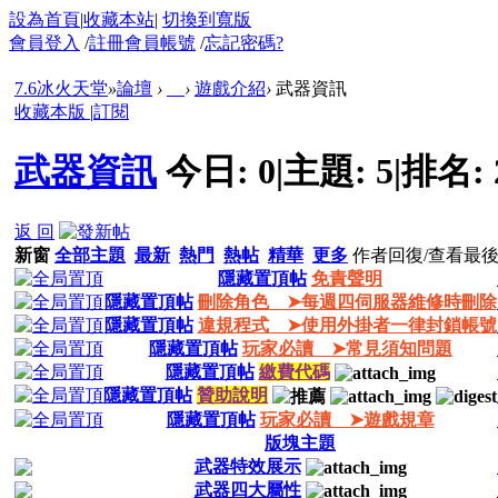
設為首頁
|
收藏本站
|
切換到寬版
會員登入
/
註冊會員帳號
/
忘記密碼?
7.6冰火天堂
»
論壇
›
›
遊戲介紹
›
武器資訊
收藏本版
|
訂閱
武器資訊
今日:
0
|
主題:
5
|
排名:
返 回
新窗
全部主題
最新
熱門
熱帖
精華
更多
作者
回復/查看
最
隱藏置頂帖
免責聲明
隱藏置頂帖
刪除角色 ➤每週四伺服器維修時刪除
隱藏置頂帖
違規程式 ➤使用外掛者一律封鎖帳號
隱藏置頂帖
玩家必讀 ➤常見須知問題
隱藏置頂帖
繳費代碼
隱藏置頂帖
贊助說明
隱藏置頂帖
玩家必讀 ➤遊戲規章
版塊主題
武器特效展示
武器四大屬性