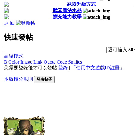
武器升級方式
武器魔法水晶
擴充能力教學
返 回
快速發帖
還可輸入
80
高級模式
B
Color
Image
Link
Quote
Code
Smilies
您需要登錄後才可以發帖
登錄
|
「使用中文遊戲ID註冊」
本版積分規則
發表帖子