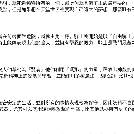
夢想，就能夠犧牲所有的一切，那麼你就具備了王族最重要的『
優點，但是如果想在天堂世界裡實現自己遠大的夢想，那麼唯有
擋在前端面對危險，就像主角一樣。騎士剛開始是以『自由騎士
騎士能夠表現出他的強大，並擁有堅忍的毅力。騎士是戰鬥最基
被人們尊稱為『賢者』他們利用『瑪那』的力量，釋放出神般的
優先於精神上的發展與學習，並能使用多種魔法，因此法師比其他
融合安定的生活，並對所有的事情表現較為保守，因此妖精不喜
的武器，尤其可以使用遠距離攻擊的弓箭，比其他武器擁有更多的