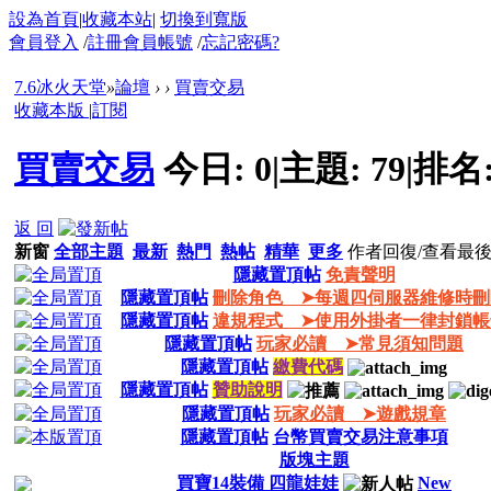
設為首頁
|
收藏本站
|
切換到寬版
會員登入
/
註冊會員帳號
/
忘記密碼?
7.6冰火天堂
»
論壇
›
›
買賣交易
收藏本版
|
訂閱
買賣交易
今日:
0
|
主題:
79
|
排名
返 回
新窗
全部主題
最新
熱門
熱帖
精華
更多
作者
回復/查看
最
隱藏置頂帖
免責聲明
隱藏置頂帖
刪除角色 ➤每週四伺服器維修時刪
隱藏置頂帖
違規程式 ➤使用外掛者一律封鎖帳
隱藏置頂帖
玩家必讀 ➤常見須知問題
隱藏置頂帖
繳費代碼
隱藏置頂帖
贊助說明
隱藏置頂帖
玩家必讀 ➤遊戲規章
隱藏置頂帖
台幣買賣交易注意事項
版塊主題
買寶14裝備 四龍娃娃
New