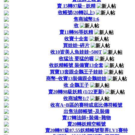
賣 15轉97級~ 妖精
收帳號(20轉以上)
售商城幣1:6
收
賣11轉96等妖精
收寶十全套
買娃娃~碎片
收10皆美人魚娃娃~500T
收猛法 要猛的喔
收妖精帳號 裝備寶13全套
買寶13套跟企鵝王子娃娃
商幣~收寶13裝備跟企鵝娃娃
收 企鵝王子
賣20轉98級妖精 (1/22更新)
收商城幣1:7
收有A~B區的賽特或底比傳符帳號
出售法師帳號~及裝備
賣17轉法師+裝備+雜物
賣20轉妖精空帳號
賣20轉97級87.55妖精帳號聖界LV1賽特