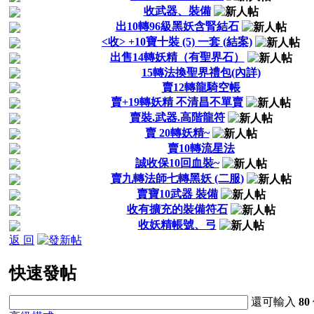
收武器、裝備
出10轉96級黑妖含腎結石
<收> +10寶十裝 (5) 一套 (結案)
出售14轉妖精（有聖界石）
15轉法換聖界禮包(內詳)
賣12轉龍騎空帳
賣+19轉妖精 不清昌不單賣
賣裝.武器.高階龍符
賣 20轉妖精~
賣10轉流星法
誠收保10回血裝~
賣九轉法師七轉黑妖 (二服)
賣寶10武器 裝備
收有擴充的裝備符石
收妖精帳號、弓
返 回
快速發帖
還可輸入
80