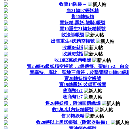
收寶14防裝～
售21轉97等妖精
售15轉妖精
賣妖精-黑妖-龍騎-帳號
賣10重生21轉妖精帳號
收法師帳號
出售重生4妖精空帳號
收練8戒指
收練8戒指
收1至2萬妖精帳號
賣25轉95級妖精空帳號，2個傳符、聖結Lv2、白
賣塞特、底比、聖地三傳符，攻擊覺醒15轉94級
賣20轉妖精空帳號
賣19轉黑妖 裝備可拆賣
收商幣1:7
收商幣1:7
售26轉妖精，附贈回憶蠟燭
收1萬2以內妖精帳號
售18轉妖精
收20轉以上黑妖帳號（附武器裝備）
賣法師空帳號