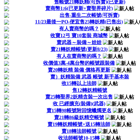
售帳號21轉妖精(可拆賣)(已更新)
賣商幣1:6(已更新+賣聖界碎片)
出售-重生二次帳號(可拆賣)
11/23最後一PO-便宜售25轉妖精(已售出)
有人賣商幣的嗎？
收寶12弓 寶10套裝 商城幣
賣武器～裝備～娃娃
賣21轉妖精帳號(更新8/23)
有人在賣商幣的嗎？
收價值3萬-4萬台幣的帳號跟裝備
賣20轉妖精 裝備 價格再更新
賣）妖精裝備 武器 帳號 新手基本裝
收15轉以上法師
售12轉妖精帳號
賣25轉聖界2妖精含裝一次出售
收 已經擴充(裝備)(武器)
賣15轉98帳號附回憶蠟燭更名
賣21轉86級妖精空帳號
賣19轉妖精帳號+送15轉法師
賣18轉法師帳號
收法師帳號10-15轉