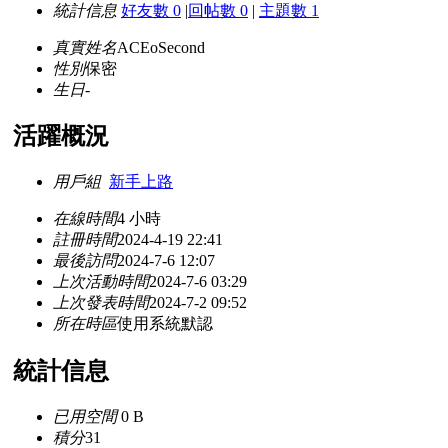
統計信息
好友數 0
|
回帖數 0
|
主題數 1
真實姓名
ACEoSecond
性別
保密
生日
-
活躍概況
用戶組
新手上路
在線時間
4 小時
註冊時間
2024-4-19 22:41
最後訪問
2024-7-6 12:07
上次活動時間
2024-7-6 03:29
上次發表時間
2024-7-2 09:52
所在時區
使用系統默認
統計信息
已用空間
0 B
積分
31