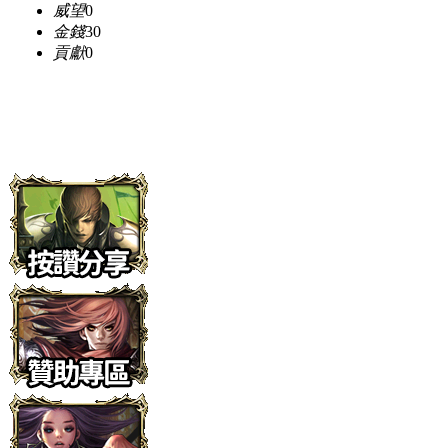
威望
0
金錢
30
貢獻
0