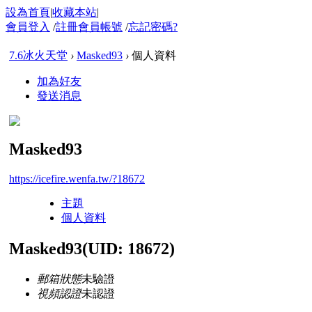
設為首頁
|
收藏本站
|
會員登入
/
註冊會員帳號
/
忘記密碼?
7.6冰火天堂
›
Masked93
›
個人資料
加為好友
發送消息
Masked93
https://icefire.wenfa.tw/?18672
主題
個人資料
Masked93
(UID: 18672)
郵箱狀態
未驗證
視頻認證
未認證