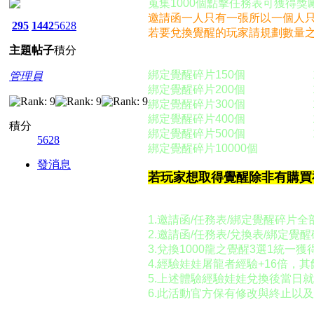
蒐集1000個點擊任務表可獲得獎
邀請函一人只有一張所以一個人
295
1442
5628
若要兌換覺醒的玩家請規劃數量
主題
帖子
積分
取得綁定覺醒碎片可兌換下列道
綁定覺醒碎片150個 10階
管理員
綁定覺醒碎片200個 10階
綁定覺醒碎片300個 10階
綁定覺醒碎片400個 10階
積分
綁定覺醒碎片500個 10階
5628
綁定覺醒碎片10000個
1
發消息
若玩家想取得覺醒除非有購買
活動注意：
1.邀請函/任務表/綁定覺醒碎片
2.邀請函/任務表/兌換表/綁定
3.兌換1000龍之覺醒3選1統
4.經驗娃娃屠龍者經驗+16倍，
5.上述體驗經驗娃娃兌換後
當日就
6.此活動官方保有修改與終止以