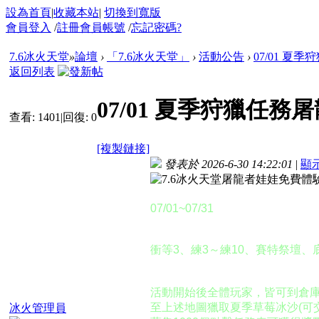
設為首頁
|
收藏本站
|
切換到寬版
會員登入
/
註冊會員帳號
/
忘記密碼?
7.6冰火天堂
»
論壇
›
「7.6冰火天堂」
›
活動公告
›
07/01 夏
返回列表
07/01 夏季狩獵任
查看:
1401
|
回復:
0
[複製鏈接]
發表於 2026-6-30 14:22:01
|
顯
活動時間：
07/01~07/31
活動地點：
衝等3、練3～練10、賽特祭壇
活動說明：
活動開始後全體玩家，皆可到倉庫
至上述地圖獵取夏季草莓冰沙(可
冰火管理員