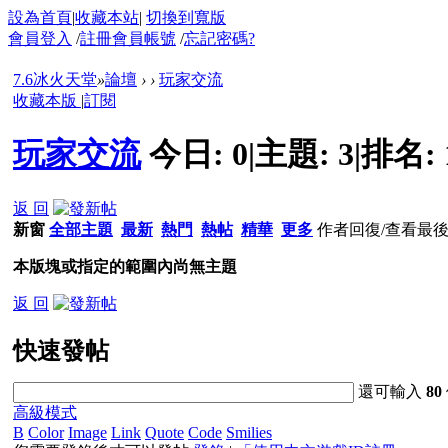
設為首頁
|
收藏本站
|
切換到寬版
會員登入
/
註冊會員帳號
/
忘記密碼?
7.6冰火天堂
»
論壇
›
›
玩家交流
收藏本版
|
訂閱
玩家交流
今日:
0
|
主題:
3
|
排名:
返 回
新窗
全部主題
最新
熱門
熱帖
精華
更多
作者
回復/查看
最
本版塊或指定的範圍內尚無主題
返 回
快速發帖
還可輸入
80
高級模式
B
Color
Image
Link
Quote
Code
Smilies