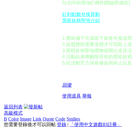
5) 封印的聖地C傳符[開啟即綁定]
紅利點數兌換異動
黑暗妖精聖地介紹
活動注意：
1.贊助滿千完成當下就會先發放
2.血盟贊助需要達標才可領取上
3.黑暗妖精聖地禮物箱開出道具
4.活動結束將刪除所有的黑暗妖
5.
此活動官方保有修改與終止以及
回復
使用道具
舉報
返回列表
高級模式
B
Color
Image
Link
Quote
Code
Smilies
您需要登錄後才可以回帖
登錄
|
「使用中文遊戲ID註冊」