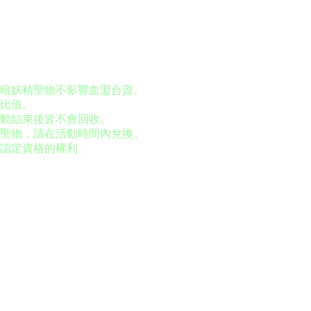
黑暗妖精聖物不影響血盟合資。
述比值。
活動結束後皆不會回收。
精聖物，請在活動時間內兌換。
認定資格的權利。