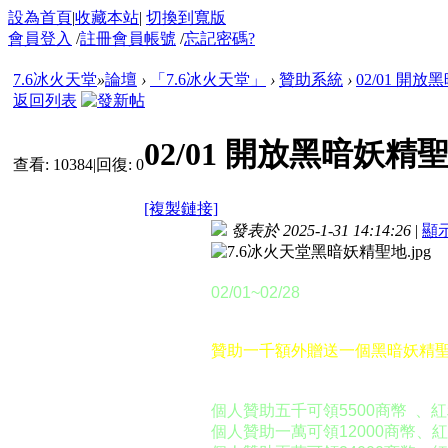
設為首頁
|
收藏本站
|
切換到寬版
會員登入
/
註冊會員帳號
/
忘記密碼?
7.6冰火天堂
»
論壇
›
「7.6冰火天堂」
›
贊助系統
›
02/01 開
返回列表
02/01 開放黑暗妖精
查看:
10384
|
回復:
0
[複製鏈接]
發表於 2025-1-31 14:14:26
|
顯
活動時間：
02/01~02/28
活動說明：
贊助一千額外贈送一個黑暗妖精
舉例：
個人贊助五千可領5500商幣 、
個人贊助一萬可領12000商幣、