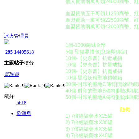
個人贊助兩萬可領24000商幣、
血盟贊助五千可領11250商幣、
血盟贊助一萬可領22500商幣、
血盟贊助兩萬可領42000商幣、
冰火管理員
黑暗妖精聖物可兌換下列道具：
1個-1000商城金幣
5個-聖結界禮包[兌換即綁定]
295
1440
5618
10個-【史奈普】抗毒戒指
主題
帖子
積分
10個-【史奈普】抗暈戒指
10個-【史奈普】抗魔戒指
管理員
10個-黑暗妖精聖地禮物箱
30個-封印的聖地C傳符[開啟即綁
40個-封印的聖地B傳符[開啟即綁定
積分
50個-封印的聖地A傳符[開啟即綁定
5618
開啟黑暗妖精聖地禮物箱
隨機
取
發消息
1) 7倍經驗藥水X25罐
2) 7倍經驗藥水X30罐
3) 7倍經驗藥水X35罐
4) 7倍經驗藥水X40罐