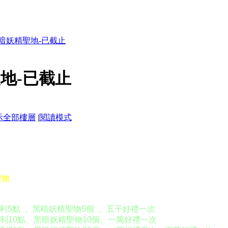
放黑暗妖精聖地-已截止
聖地-已截止
示全部樓層
|
閱讀模式
聖物
紅利5點 、黑暗妖精聖物5個 、五千好禮一次
紅利10點、黑暗妖精聖物10個、一萬好禮一次