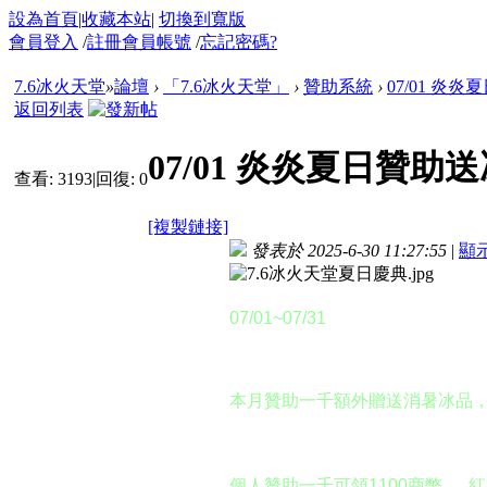
設為首頁
|
收藏本站
|
切換到寬版
會員登入
/
註冊會員帳號
/
忘記密碼?
7.6冰火天堂
»
論壇
›
「7.6冰火天堂」
›
贊助系統
›
07/01 炎
返回列表
07/01 炎炎夏日贊助
查看:
3193
|
回復:
0
[複製鏈接]
發表於 2025-6-30 11:27:55
|
顯
活動時間：
07/01~07/31
活動說明：
本月贊助一千額外贈送消暑冰品，
舉例：
個人贊助一千可領1100商幣 、