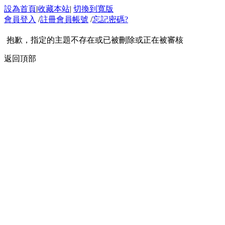
設為首頁
|
收藏本站
|
切換到寬版
會員登入
/
註冊會員帳號
/
忘記密碼?
抱歉，指定的主題不存在或已被刪除或正在被審核
返回頂部