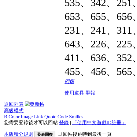
535、342、251
653、655、656
231、241、311
643、226、225
411、636、352
455、456、565
回復
使用道具
舉報
返回列表
高級模式
B
Color
Image
Link
Quote
Code
Smilies
您需要登錄後才可以回帖
登錄
|
「使用中文遊戲ID註冊」
本版積分規則
回帖後跳轉到最後一頁
發表回復