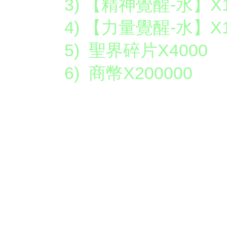
3) 【精神覺醒-水】X
4) 【力量覺醒-水】X
5) 聖界碎片X4000
6) 商幣X200000
如獎號全數售出或2
選號只能換成3000
例如：個人贊助一萬可
好禮一次、12000商
活動注意：