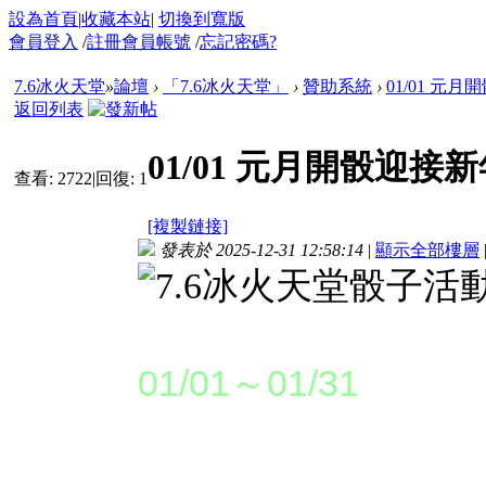
設為首頁
|
收藏本站
|
切換到寬版
會員登入
/
註冊會員帳號
/
忘記密碼?
7.6冰火天堂
»
論壇
›
「7.6冰火天堂」
›
贊助系統
›
01/01 元
返回列表
01/01 元月開骰迎接
查看:
2722
|
回復:
1
[複製鏈接]
發表於 2025-12-31 12:58:14
|
顯示全部樓層
活動時間：
01/01～01/31
活動說明：