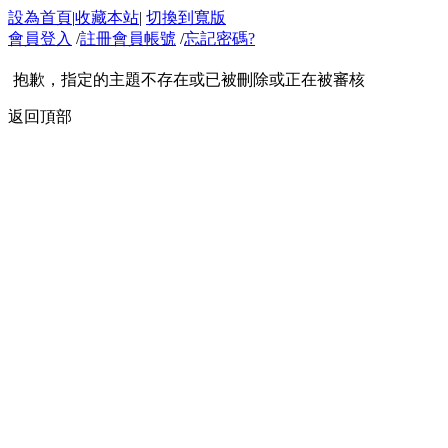
設為首頁
|
收藏本站
|
切換到寬版
會員登入
/
註冊會員帳號
/
忘記密碼?
抱歉，指定的主題不存在或已被刪除或正在被審核
返回頂部