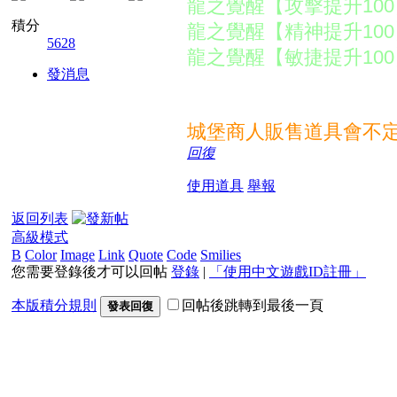
龍之覺醒【攻擊提升100
積分
龍之覺醒【精神提升100
5628
龍之覺醒【敏捷提升100
發消息
兌換後永久使用並直接
城堡商人販售道具會不
回復
使用道具
舉報
返回列表
高級模式
B
Color
Image
Link
Quote
Code
Smilies
您需要登錄後才可以回帖
登錄
|
「使用中文遊戲ID註冊」
本版積分規則
回帖後跳轉到最後一頁
發表回復