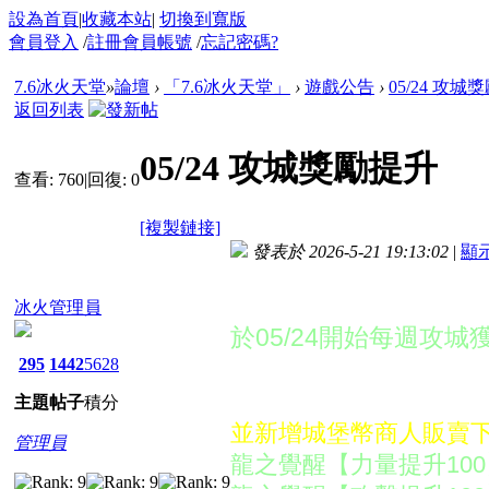
設為首頁
|
收藏本站
|
切換到寬版
會員登入
/
註冊會員帳號
/
忘記密碼?
7.6冰火天堂
»
論壇
›
「7.6冰火天堂」
›
遊戲公告
›
05/24 攻城
返回列表
05/24 攻城獎勵提升
查看:
760
|
回復:
0
[複製鏈接]
發表於 2026-5-21 19:13:02
|
顯
冰火管理員
於05/24開始每週攻
295
1442
5628
獎勵：商城金幣5000
主題
帖子
積分
並新增城堡幣商人販賣
管理員
龍之覺醒【力量提升100