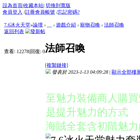
設為首頁
|
收藏本站
|
切換到寬版
會員登入
/
註冊會員帳號
/
忘記密碼?
7.6冰火天堂
»
論壇
›
›
遊戲介紹
›
寵物召喚
›
法師召喚
返回列表
法師召喚
查看:
12278
|
回復:
0
[複製鏈接]
發表於 2023-1-13 04:09:28
|
顯示全部樓
◉提升魅力
至魅力裝備商人購買
是提升魅力的方式
海賊全套含初階魅力