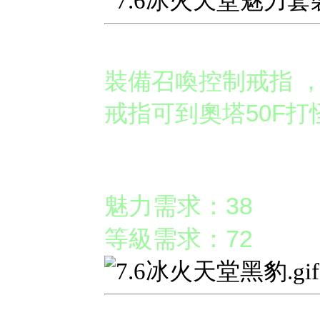
◉基本召喚
裝備召喚控制戒指 
戒指可到奧塔50F打
黑豹
魅力需求：38
等級需求：72
◉
特殊召喚