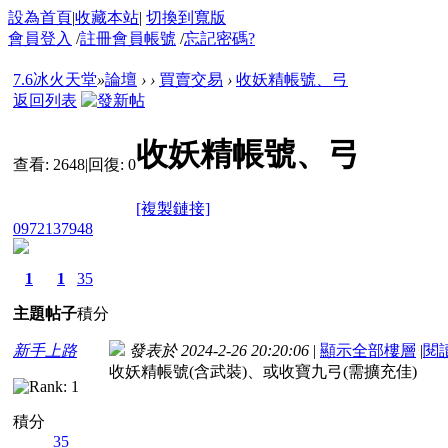
設為首頁
|
收藏本站
|
切換到寬版
會員登入
/
註冊會員帳號
/
忘記密碼?
7.6冰火天堂
»
論壇
›
›
買賣交易
›
收妖精帳號、弓
返回列表
收妖精帳號、弓
查看:
2648
|
回復:
0
[複製鏈接]
0972137948
1
1
35
主題
帖子
積分
新手上路
發表於 2024-2-26 20:20:06
|
顯示全部樓層
|
閱
收妖精帳號(含武裝)、或收寶九弓(需擴充佳)
積分
35