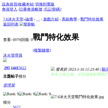
設為首頁
|
收藏本站
|
切換到寬版
會員登入
/
註冊會員帳號
/
忘記密碼?
7.6冰火天堂
»
論壇
›
›
遊戲介紹
›
系統教學
›
戰鬥特化效果
返回列表
戰鬥特化效果
查看:
6979
|
回復:
0
[複製鏈接]
冰火管理員
295
1441
5622
發表於 2023-1-16 11:23:40
|
顯
角色人物正義、邪惡值會影響戰
主題
帖子
積分
管理員
積分
5622