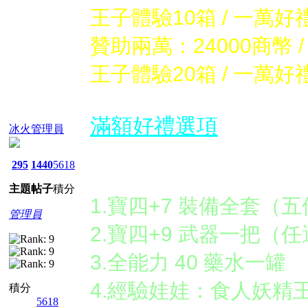
王子體驗10箱 / 一萬好
贊助兩萬：24000商幣 /
王子體驗20箱 / 一萬好
滿額好禮選項
冰火管理員
295
1440
5618
首儲好禮四選：
主題
帖子
積分
1.寶四+7 裝備全套（
管理員
2.寶四+9 武器一把（
3.全能力 40 藥水一罐
4.經驗娃娃：食人妖精
積分
5618