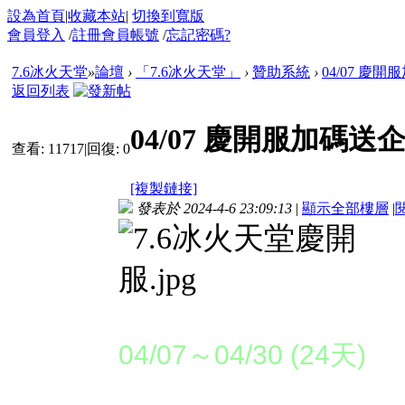
設為首頁
|
收藏本站
|
切換到寬版
會員登入
/
註冊會員帳號
/
忘記密碼?
7.6冰火天堂
»
論壇
›
「7.6冰火天堂」
›
贊助系統
›
04/07 慶
返回列表
04/07 慶開服加碼
查看:
11717
|
回復:
0
[複製鏈接]
發表於 2024-4-6 23:09:13
|
顯示全部樓層
|
活動時間：
04/07～04/30 (24天)