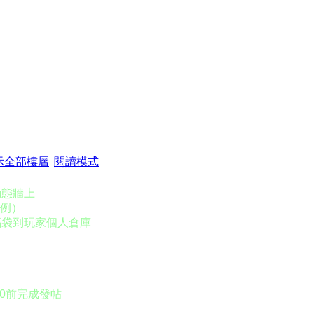
示全部樓層
|
閱讀模式
動態牆上
範例）
福袋到玩家個人倉庫
00前完成發帖