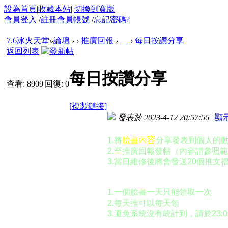
設為首頁
|
收藏本站
|
切換到寬版
會員登入
/
註冊會員帳號
/
忘記密碼?
7.6冰火天堂
»
論壇
›
›
推廣回報
›
›
每日按讚分享
返回列表
每日按讚分享
查看:
8909
|
回復:
0
[複製鏈接]
發表於 2023-4-12 20:57:56
|
顯
◉領取步驟
容
1.將
臉書內
分享發表到個人的
2.至推廣回報發帖（內容請參照
3.當日維修後將會發送20個推文
◉注意事項
1.一個臉書一天只能領取一次
2.每天推可以每天領
3.避免系統沒有統計到，請於23: