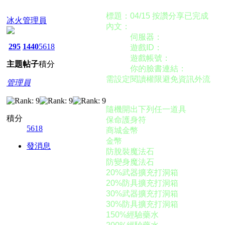
◉發帖範例
標題：04/15 按讚分享已完成
冰火管理員
內文：
伺服器：
295
1440
5618
遊戲ID：
遊戲帳號：
主題
帖子
積分
你的臉書連結：
需設定閱讀權限避免資訊外流
管理員
◉推文福袋
隨機開出下列任一道具
積分
保命護身符
5618
商城金幣
金幣
發消息
防脫裝魔法石
防變身魔法石
20%武器擴充打洞箱
20%防具擴充打洞箱
30%武器擴充打洞箱
30%防具擴充打洞箱
150%經驗藥水