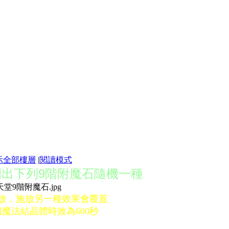
示全部樓層
|
閱讀模式
出下列9階附魔石隨機一種
放，施放另一種效果會覆蓋
個魔法結晶體時效
為600秒