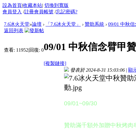
設為首頁
|
收藏本站
|
切換到寬版
會員登入
/
註冊會員帳號
/
忘記密碼?
7.6冰火天堂
»
論壇
›
「7.6冰火天堂」
›
贊助系統
›
09/01 中
返回列表
09/01 中秋信念臂
查看:
11952
|
回復:
0
[複製鏈接]
發表於 2024-8-31 15:03:06
|
顯
活動時間：
09/01~09/30
活動說明：
贊助滿千額外加贈中秋烤肉