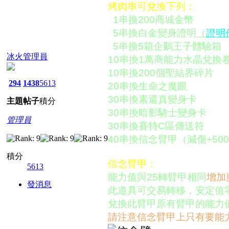
烤肉串可兌換下列：
1串換200商城金幣
5串換白金變身證明
（
證明
5串換5箱企鵝王子體驗箱
冰火管理員
10串換1萬商能力水晶兌換
10串換200個聖結界碎片
294
1438
5613
20串換生命之魔眼
30串換素還真變身卡
主題
帖子
積分
30串換暗影騎士變身卡
管理員
30串換賽特C區傳送符
40串換信念臂甲（減傷+50
積分
信念臂甲：
5613
能力值與25轉臂甲相同
增加魔
發消息
此道具可交易轉移，安定值零
兌換此臂甲原有臂甲的能力
請注意信念臂甲上只有要能