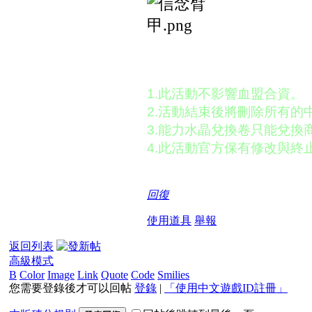
活動注意：
1.此活動不影響血盟合資。
2.活動結束後將刪除所有的
3.
能力水晶兌換卷
只能兌換
4.
此活動官方保有修改與終
回復
使用道具
舉報
返回列表
高級模式
B
Color
Image
Link
Quote
Code
Smilies
您需要登錄後才可以回帖
登錄
|
「使用中文遊戲ID註冊」