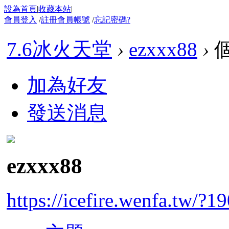
設為首頁
|
收藏本站
|
會員登入
/
註冊會員帳號
/
忘記密碼?
7.6冰火天堂
›
ezxxx88
›
加為好友
發送消息
ezxxx88
https://icefire.wenfa.tw/?1