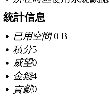
統計信息
已用空間
0 B
積分
5
威望
0
金錢
4
貢獻
0