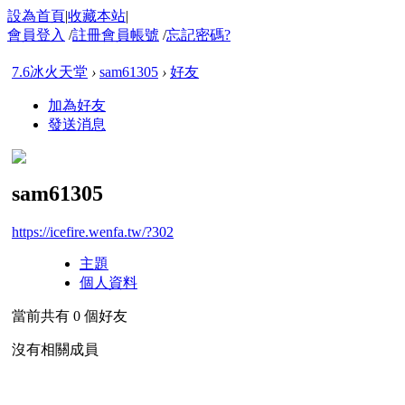
設為首頁
|
收藏本站
|
會員登入
/
註冊會員帳號
/
忘記密碼?
7.6冰火天堂
›
sam61305
›
好友
加為好友
發送消息
sam61305
https://icefire.wenfa.tw/?302
主題
個人資料
當前共有
0
個好友
沒有相關成員