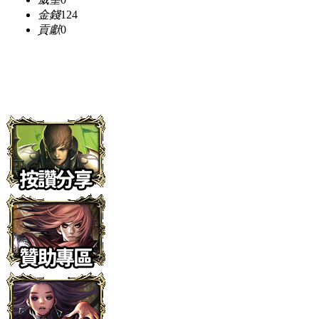
金錢
124
貢獻
0