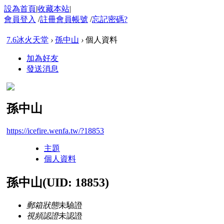
設為首頁
|
收藏本站
|
會員登入
/
註冊會員帳號
/
忘記密碼?
7.6冰火天堂
›
孫中山
›
個人資料
加為好友
發送消息
孫中山
https://icefire.wenfa.tw/?18853
主題
個人資料
孫中山
(UID: 18853)
郵箱狀態
未驗證
視頻認證
未認證