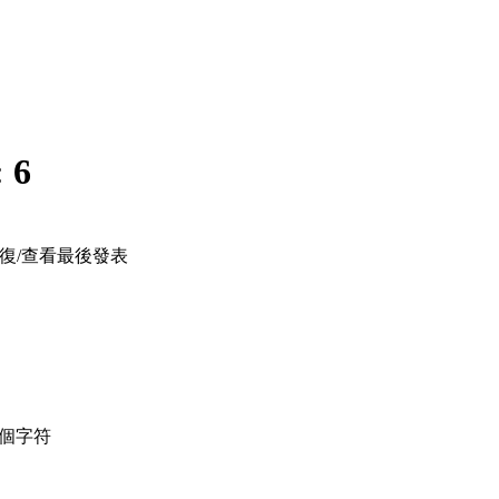
:
6
復/查看
最後發表
個字符