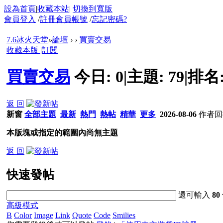
設為首頁
|
收藏本站
|
切換到寬版
會員登入
/
註冊會員帳號
/
忘記密碼?
7.6冰火天堂
»
論壇
›
›
買賣交易
收藏本版
|
訂閱
買賣交易
今日:
0
|
主題:
79
|
排名
返 回
新窗
全部主題
最新
熱門
熱帖
精華
更多
2026-08-06
作者
回
本版塊或指定的範圍內尚無主題
返 回
快速發帖
還可輸入
80
高級模式
B
Color
Image
Link
Quote
Code
Smilies