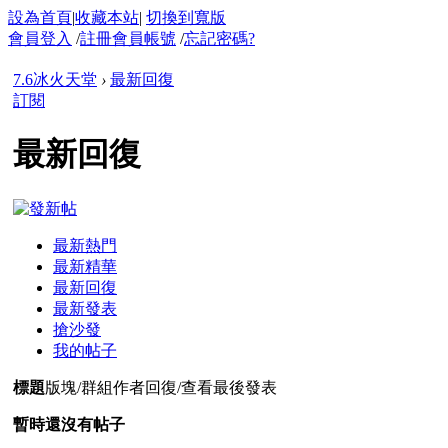
設為首頁
|
收藏本站
|
切換到寬版
會員登入
/
註冊會員帳號
/
忘記密碼?
7.6冰火天堂
›
最新回復
訂閱
最新回復
最新熱門
最新精華
最新回復
最新發表
搶沙發
我的帖子
標題
版塊/群組
作者
回復/查看
最後發表
暫時還沒有帖子